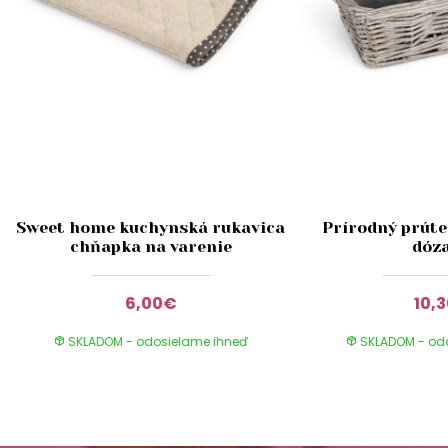
Sweet home kuchynská rukavica
Prírodný prúte
chňapka na varenie
dóz
6,00€
10,
SKLADOM - odosielame ihneď
SKLADOM - od