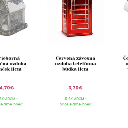
rieborná
Červená závesná
Č
očná ozdoba
ozdoba telefónna
ček 11cm
búdka 11cm
4,70€
3,70€
SKLADOM -
SKLADOM -
ielame ihneď
odosielame ihneď