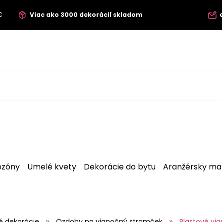
€
Viac ako 3000 dekorácií skladom
ezóny
Umelé kvety
Dekorácie do bytu
Aranžérsky mat
é dekorácie
Ozdoby na vianočný stromček
Plastové vi