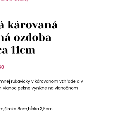
á károvaná
ná ozdoba
ca 11cm
50
mnej rukavičky v károvanom vzhľade a v
h Vianoc pekne vynikne na vianočnom
cm,šíraka 8cm,hĺbka 3,5cm