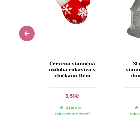
rá
Červená vianočná
St
nutá
ozdoba rukavica s
vian
 ozdoba
vločkami 11cm
dom
 11cm
0€
3,51€
DOM -
SKLADOM -
e ihneď
odosielame ihneď
odos