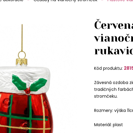
Červen
vianoč
rukavi
281
Kód produktu:
Závesná ozdoba zi
tradičných farbác
stromčeku.
Rozmery: výška 11
Materiál: plast