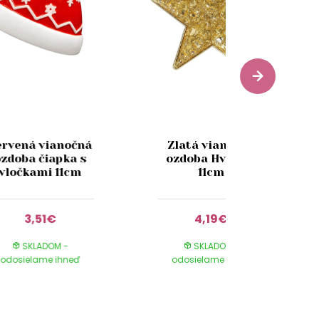
ervená vianočná
Zlatá vianočná
ozdoba čiapka s
ozdoba Hviezda
vločkami 11cm
11cm
3,51€
4,19€
SKLADOM -
SKLADOM -
odosielame ihneď
odosielame ihneď