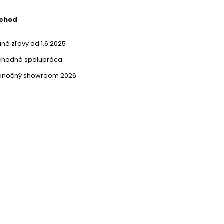
bchod
né zľavy od 1.6.2025
chodná spolupráca
ianočný showroom 2026