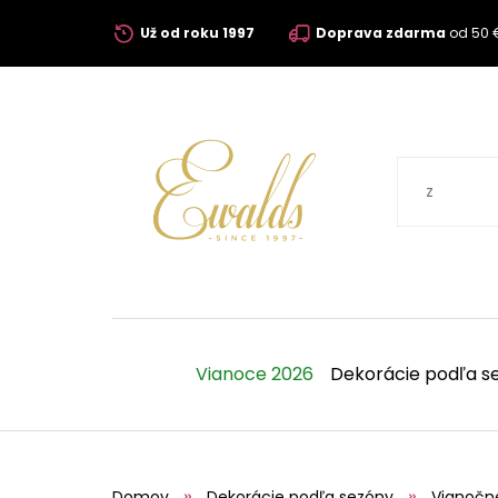
Už od roku 1997
Doprava zdarma
od 50 
Vianoce 2026
Dekorácie podľa s
Domov
Dekorácie podľa sezóny
Vianočn