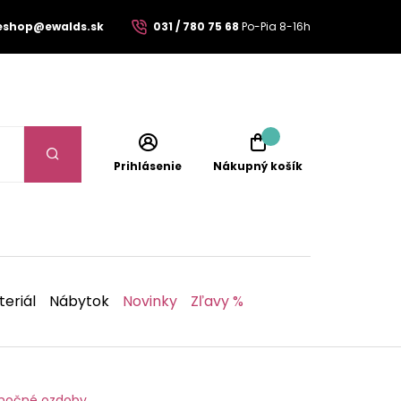
eshop@ewalds.sk
031 / 780 75 68
Po-Pia 8-16h
Prihlásenie
Nákupný košík
eriál
Nábytok
Novinky
Zľavy %
anočné ozdoby