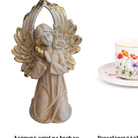
Krémový anjel na hrob so
Porcelánová šál