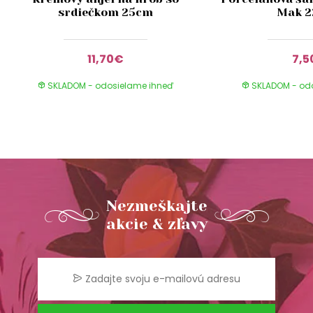
srdiečkom 25cm
Mak 
11,70€
7,5
SKLADOM - odosielame ihneď
SKLADOM - od
Nezmeškajte
akcie & zľavy