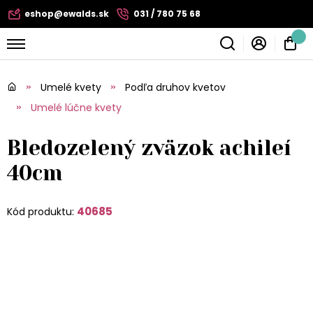
eshop@ewalds.sk
031 / 780 75 68
Umelé kvety
Podľa druhov kvetov
Umelé lúčne kvety
Bledozelený zväzok achileí
40cm
40685
Kód produktu: