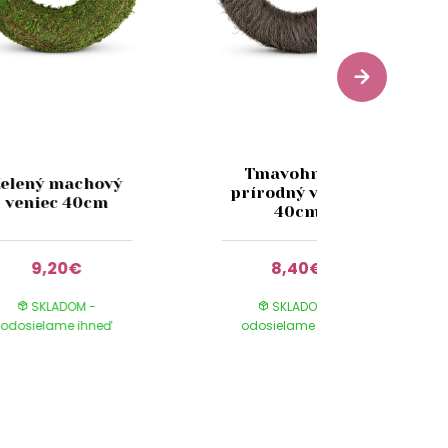
Tmavohnedý
Zelený machový
prírodný veniec
veniec 40cm
40cm
9,20€
8,40€
SKLADOM -
SKLADOM -
odosielame ihneď
odosielame ihneď