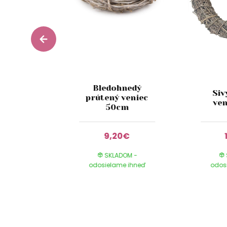
Bledohnedý
veniec
Siv
prútený veniec
obalený
ve
50cm
0€
9,20€
DOM -
SKLADOM -
e ihneď
odosielame ihneď
odos