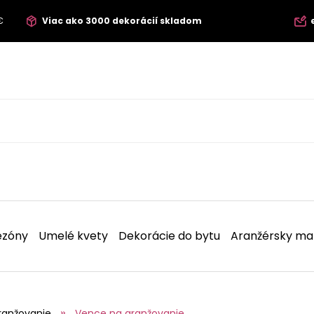
€
Viac ako 3000 dekorácií skladom
ezóny
Umelé kvety
Dekorácie do bytu
Aranžérsky mat
ranžovanie
Vence na aranžovanie