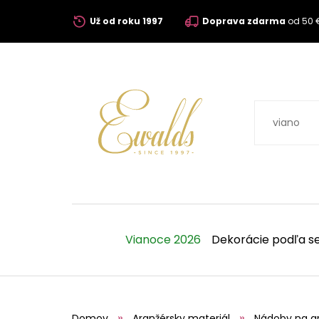
Už od roku 1997
Doprava zdarma
od 50 
Vianoce 2026
Dekorácie podľa s
Domov
Aranžérsky materiál
Nádoby na a