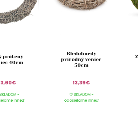
Bledohnedý
ý prútený
prírodný veniec
niec 40cm
50cm
13,60€
13,39€
SKLADOM -
SKLADOM -
ielame ihneď
odosielame ihneď