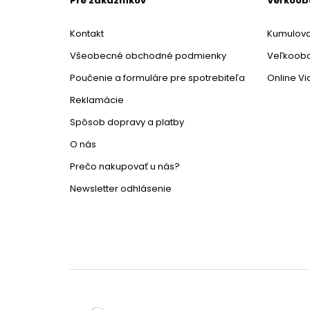
Pre zákazníkov
Veľkoo
Kontakt
Kumulova
Všeobecné obchodné podmienky
Veľkoob
Poučenie a formuláre pre spotrebiteľa
Online V
Reklamácie
Spôsob dopravy a platby
O nás
Prečo nakupovať u nás?
Newsletter odhlásenie