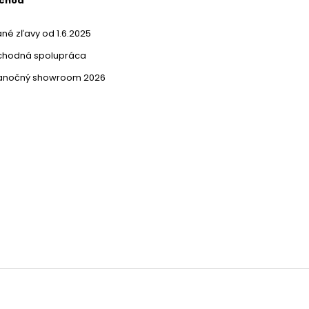
bchod
né zľavy od 1.6.2025
chodná spolupráca
ianočný showroom 2026