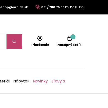
eshop@ewalds.sk
031 / 780 75 68
Po-Pia 8-16h
Prihlásenie
Nákupný košík
eriál
Nábytok
Novinky
Zľavy %