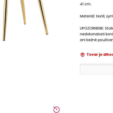
41 cm.
Materiál: textil, sy
UPOZORNENIE: Stol
nedokonalosti konš
ani bežné používan
Tovar je dlh