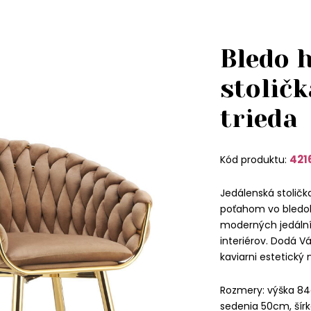
Bledo 
stoličk
trieda
421
Kód produktu:
Jedálenská stolič
poťahom vo bledoh
moderných jedální
interiérov. Dodá V
kaviarni estetický
Rozmery: výška 84
sedenia 50cm, šírk