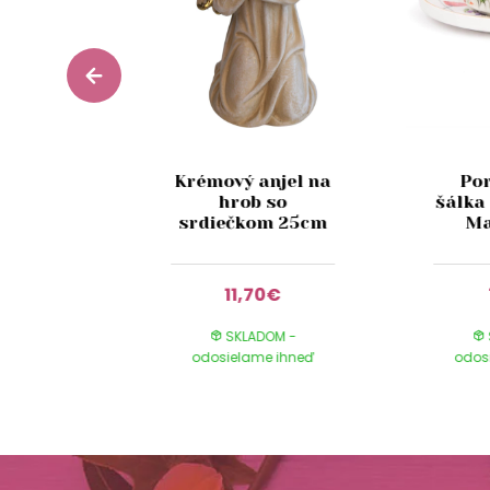
Krémový anjel na
Po
Glance
hrob so
šálka
 180 ml
srdiečkom 25cm
Ma
9€
11,70€
DOM -
SKLADOM -
e ihneď
odosielame ihneď
odos