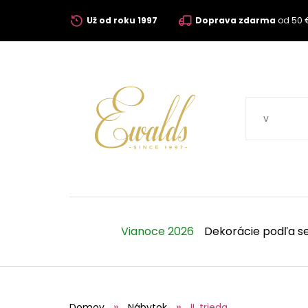
Už od roku 1997
Doprava zdarma
od 50 
Vianoce 2026
Dekorácie podľa s
Domov
Nábytok
II. trieda