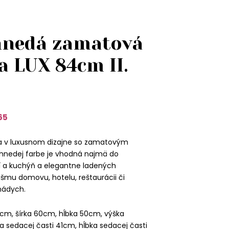
hnedá zamatová
a LUX 84cm II.
65
ka v luxusnom dizajne so zamatovým
nedej farbe je vhodná najmä do
 a kuchýň a elegantne ladených
ášmu domovu, hotelu, reštaurácii či
 nádych.
cm, šírka 60cm, hĺbka 50cm, výška
a sedacej časti 41cm, hĺbka sedacej časti