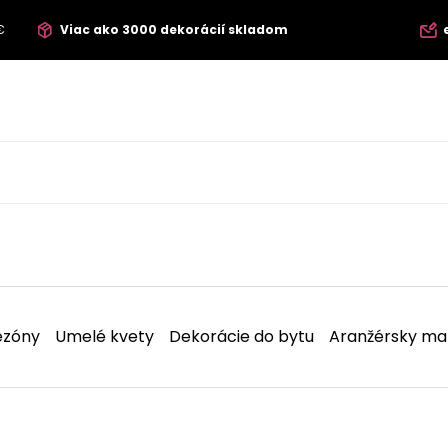
€
Viac ako 3000 dekorácií skladom
ezóny
Umelé kvety
Dekorácie do bytu
Aranžérsky mat