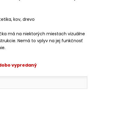
ntetika, kov, drevo
ička má na niektorých miestach vizuálne
trukcie. Nemá to vplyv na jej funkčnosť
ie.
odobo vypredaný