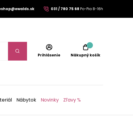
eshop@ewalds.sk
031 / 780 75 68
Po-Pia 8-16h
Prihlásenie
Nákupný košík
eriál
Nábytok
Novinky
Zľavy %