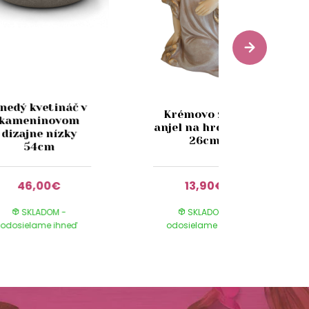
nedý kvetináč v
Krémovo zlatý
kameninovom
anjel na hrob LED
dizajne nízky
26cm
54cm
46,00€
13,90€
SKLADOM -
SKLADOM -
odosielame ihneď
odosielame ihneď