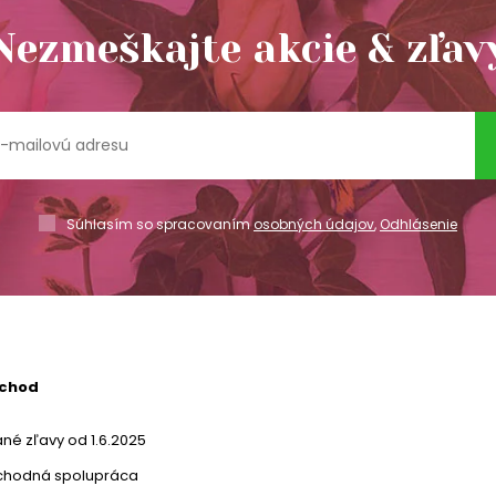
Nezmeškajte akcie & zľav
Súhlasím so spracovaním
osobných údajov
,
Odhlásenie
bchod
né zľavy od 1.6.2025
chodná spolupráca