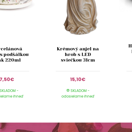
H
rcelánová
Krémový anjel na
 s podšálkou
hrob s LED
k 220ml
sviečkou 31cm
7,50€
15,10€
SKLADOM -
SKLADOM -
ielame ihneď
odosielame ihneď