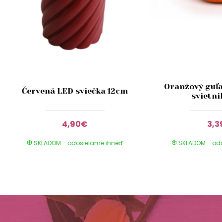
Oranžový guľa
Červená LED sviečka 12cm
svietni
4,90€
3,3
SKLADOM - odosielame ihneď
SKLADOM - od