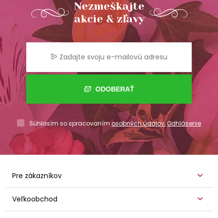
Nezmeškajte
akcie & zľavy
ODOBERAŤ
Súhlasím so spracovaním
osobných údajov
,
Odhlásenie
Pre zákazníkov
Veľkoobchod