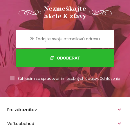
Nezmeškajte
akcie & zľavy
ODOBERAŤ
Súhlasím so spracovaním
osobných údajov
,
Odhlásenie
Pre zákazníkov
Veľkoobchod