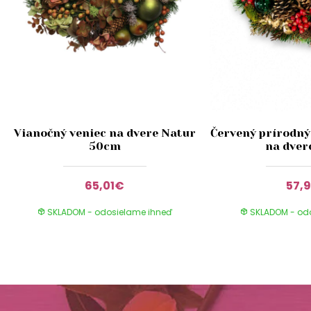
Vianočný veniec na dvere Natur
Červený prírodný
50cm
na dver
65,01€
57,
SKLADOM - odosielame ihneď
SKLADOM - od