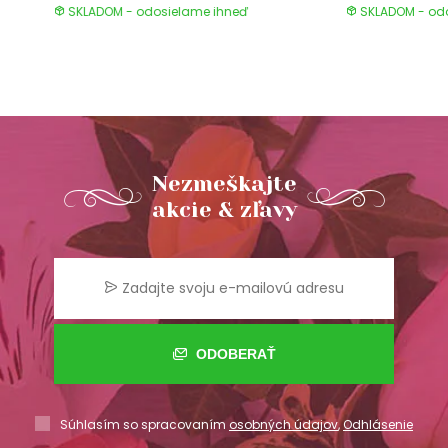
SKLADOM - odosielame ihneď
SKLADOM - od
Nezmeškajte
akcie & zľavy
ODOBERAŤ
Súhlasím so spracovaním
osobných údajov
,
Odhlásenie