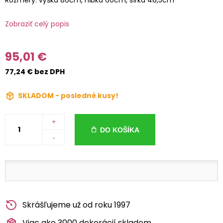
Rozmery: výška 86cm, hĺbka 60cm, šírka 48,5cm
Zobraziť celý popis
95,01 €
77,24 € bez DPH
SKLADOM - posledné kusy!
+
DO KOŠÍKA
-
Skrášľujeme už od roku 1997
Viac ako 3000 dekorácií skladom