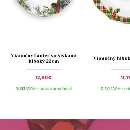
Vianočný tanier so šiškami
Vianočný hlbok
hlboký 22cm
12,60€
11,
SKLADOM - odosielame ihneď
SKLADOM - od