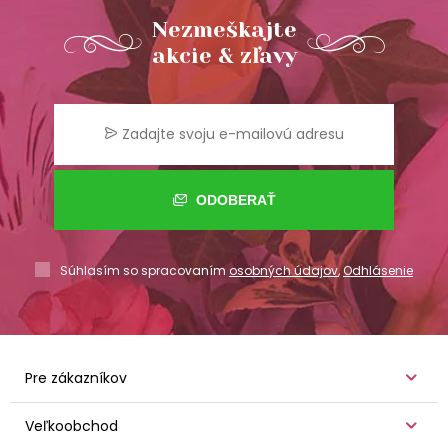
Nezmeškajte
akcie & zľavy
ODOBERAŤ
Súhlasím so spracovaním
osobných údajov
,
Odhlásenie
Pre zákazníkov
Veľkoobchod