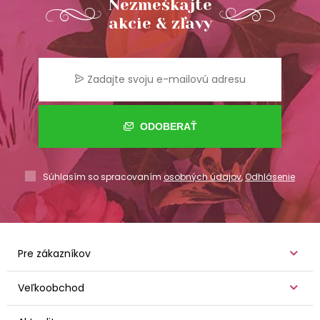
Nezmeškajte
akcie & zľavy
ODOBERAŤ
Súhlasím so spracovaním
osobných údajov
,
Odhlásenie
Pre zákazníkov
Veľkoobchod