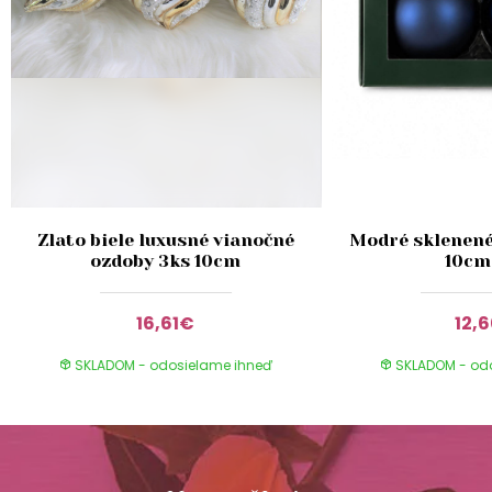
Zlato biele luxusné vianočné
Modré sklenené
ozdoby 3ks 10cm
10cm
16,61€
12,
SKLADOM - odosielame ihneď
SKLADOM - od