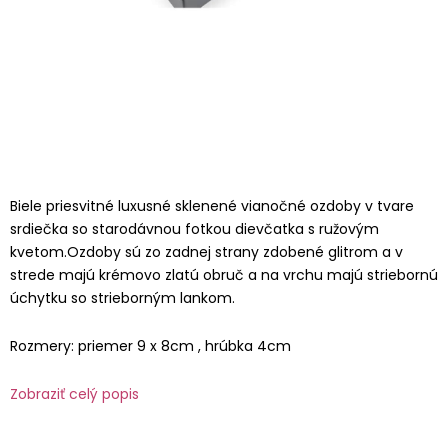
Biele priesvitné luxusné sklenené vianočné ozdoby v tvare
srdiečka so starodávnou fotkou dievčatka s ružovým
kvetom.Ozdoby sú zo zadnej strany zdobené glitrom a v
strede majú krémovo zlatú obruč a na vrchu majú striebornú
úchytku so strieborným lankom.
Rozmery: priemer 9 x 8cm , hrúbka 4cm
Zobraziť celý popis