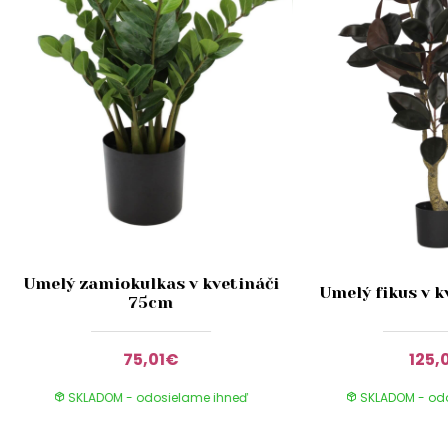
Umelý zamiokulkas v kvetináči
Umelý fikus v k
75cm
75,01€
125,
SKLADOM - odosielame ihneď
SKLADOM - od