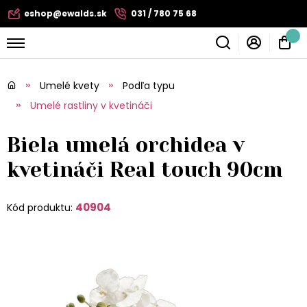
eshop@ewalds.sk
031 / 780 75 68
Umelé kvety
Podľa typu
Umelé rastliny v kvetináči
Biela umelá orchidea v
kvetináči Real touch 90cm
40904
Kód produktu: