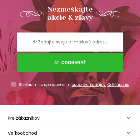
Nezmeškajte
akcie & zľavy
ODOBERAŤ
Súhlasím so spracovaním
osobných údajov
,
Odhlásenie
Pre zákazníkov
Veľkoobchod