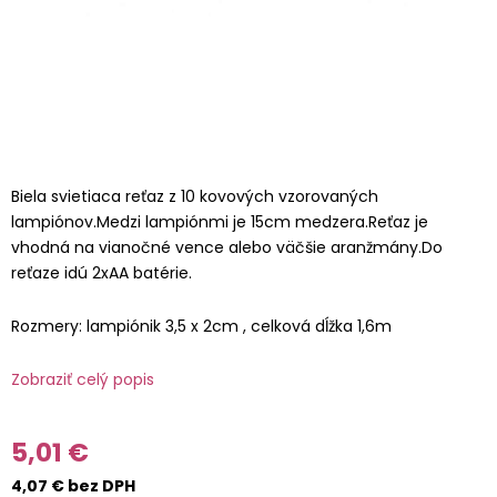
Biela svietiaca reťaz z 10 kovových vzorovaných
lampiónov.Medzi lampiónmi je 15cm medzera.Reťaz je
vhodná na vianočné vence alebo väčšie aranžmány.Do
reťaze idú 2xAA batérie.
Rozmery: lampiónik 3,5 x 2cm , celková dĺžka 1,6m
Zobraziť celý popis
5,01 €
4,07 € bez DPH