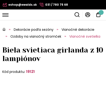
eshop@ewalds.sk
031 / 780 75 68
Dekorácie podľa sezóny
Vianočné dekorácie
Ozdoby na vianočný stromček
Vianočné svetielka
Biela svietiaca girlanda z 10
lampiónov
19121
Kód produktu: