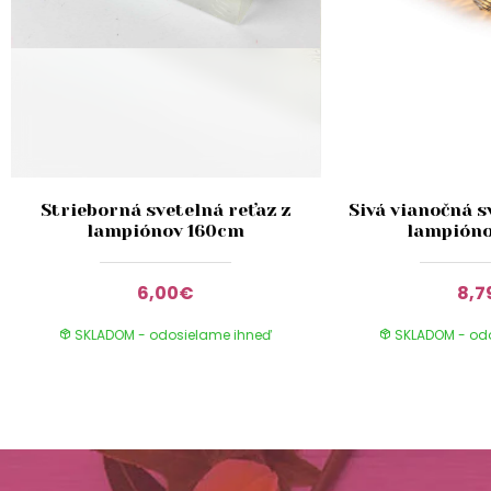
Strieborná svetelná reťaz z
Sivá vianočná s
lampiónov 160cm
lampióno
6,00€
8,
SKLADOM - odosielame ihneď
SKLADOM - od