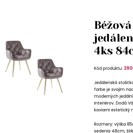
Béžová
jedálen
4ks 84
290
Kód produktu:
Jedálenská stolič
farbe je svojim 
moderných jedální
interiérov. Dodá V
kaviarni estetický
Rozmery: výška 85
sedenia 48cm, šír