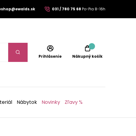
eshop@ewalds.sk
031 / 780 75 68
Po-Pia 8-16h
Prihlásenie
Nákupný košík
eriál
Nábytok
Novinky
Zľavy %