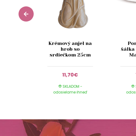
Krémový anjel na
Po
Glance
hrob so
šálka
 180 ml
srdiečkom 25cm
Ma
9€
11,70€
DOM -
SKLADOM -
e ihneď
odosielame ihneď
odos