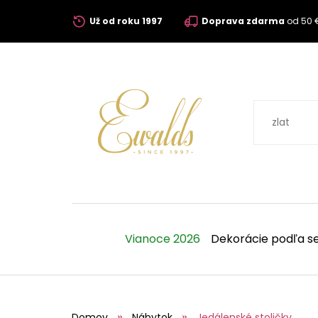
Už od roku 1997
Doprava zdarma
od 50 
Vianoce 2026
Dekorácie podľa s
Domov
Nábytok
Jedálenské stoličky