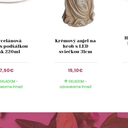
H
rcelánová
Krémový anjel na
 s podšálkou
hrob s LED
k 220ml
sviečkou 31cm
7,50€
15,10€
SKLADOM -
SKLADOM -
ielame ihneď
odosielame ihneď