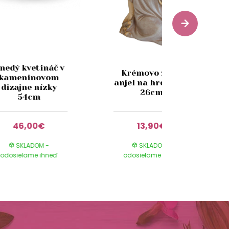
nedý kvetináč v
Krémovo zlatý
kameninovom
anjel na hrob LED
dizajne nízky
26cm
54cm
46,00€
13,90€
SKLADOM -
SKLADOM -
odosielame ihneď
odosielame ihneď