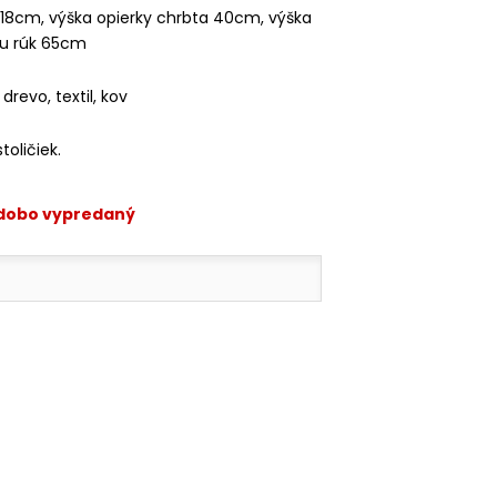
 18cm, výška opierky chrbta 40cm, výška
ku rúk 65cm
 drevo, textil, kov
toličiek.
odobo vypredaný