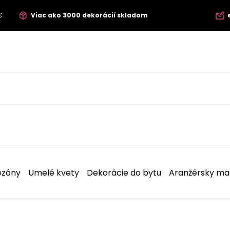
€
Viac ako 3000 dekorácií skladom
ezóny
Umelé kvety
Dekorácie do bytu
Aranžérsky mat