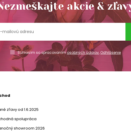
Nezmeškajte akcie & zľav
Súhlasím so spracovaním
osobných údajov
,
Odhlásenie
bchod
né zľavy od 1.6.2025
chodná spolupráca
ianočný showroom 2026