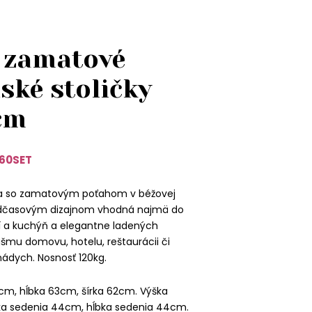
 zamatové
ské stoličky
cm
60SET
ka so zamatovým poťahom v béžovej
nadčasovým dizajnom vhodná najmä do
 a kuchýň a elegantne ladených
ášmu domovu, hotelu, reštaurácii či
 nádych. Nosnosť 120kg.
cm, hĺbka 63cm, šírka 62cm. Výška
ka sedenia 44cm, hĺbka sedenia 44cm.